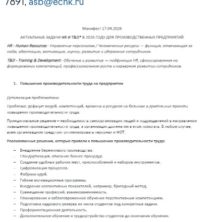
7891,
asb@ecnk.ru