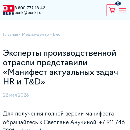
0
8 800 777 18 43
ecnk@ecnk.ru
Главная
•
Медиа-центр
•
Блог
Эксперты производственной
отрасли представили
«Манифест актуальных задач
HR и T&D»
22 мая 2026
Для получения полной версии манифеста
обращайтесь к Светлане Анучиной: +7 911 746