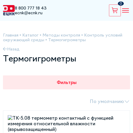
0
8 800 777 18 43
ecnk@ecnk.ru
Главная
•
Каталог
•
Методы контроля
•
Контроль условий
окружающей среды
•
Термогигрометры
Назад
Термогигрометры
Фильтры
По умолчанию