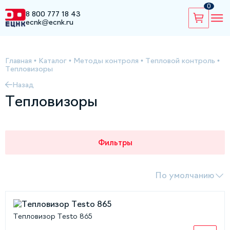
0
8 800 777 18 43
ecnk@ecnk.ru
Главная
•
Каталог
•
Методы контроля
•
Тепловой контроль
•
Тепловизоры
Назад
Тепловизоры
Фильтры
По умолчанию
Тепловизор Testo 865