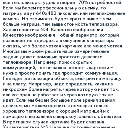
все тепловизоры, удовлетворяет 70% потребностей.
Если мы берем профессиональную съемку, то
матрицы идут 640х480 пикселей, или мегапиксельные
камеры. Но стоимость будет кратно выше – чем
больше матрица, тем выше стоимость тепловизора.
Характеристика №4. Качество изображения
Качество изображения – общий параметр, который
позволяет не в цифрах, а в ощущениях оператора
сказать, что более четкая картинка или менее четкая.
Иногда мы можем решить наши измерительные
задачи даже с помощью простого дешевого
тепловизора. Например, поиск скрытых
коммуникаций, где не важна четкость картинки –
нужно просто понять где проходит коммуникация.
Где идет детализация объекта, смотрим на матрицу
и на плату. Например, надо определить, какая из
микросхем более нагрета, через которую идет ток,
или которая не работает и через которую ток не
идет. Если мы берем большое поле зрения здания
целиком, мы можем оценить с помощью только
хорошего тепловизора с хорошей матрицей и с
помощью специального широкоугольного объектива.
В противном случае картинка будет смазана.
Характеристика №5. Наличие фото-\видеокамеры