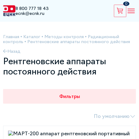
0
8 800 777 18 43
ecnk@ecnk.ru
Главная
•
Каталог
•
Методы контроля
•
Радиационный
контроль
•
Рентгеновские аппараты постоянного действия
Назад
Рентгеновские аппараты
постоянного действия
Фильтры
По умолчанию