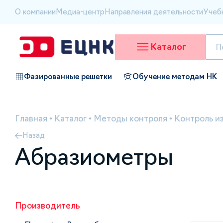
О компании
Медиа-центр
Направления деятельности
Учеб
Каталог
Фазированные решетки
Обучение методам НК
Главная
•
Каталог
•
Методы контроля
•
Контроль и
Назад
Абразиометры
Производитель