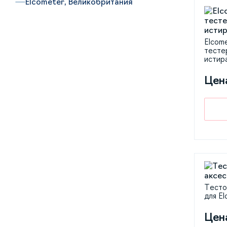
Elcometer, Великобритания
Elcom
тесте
истир
Цен
Тесто
для El
Цен