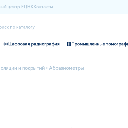
ный центр ЕЦНК
Контакты
Цифровая радиография
Промышленные томограф
золяции и покрытий
•
Абразиометры