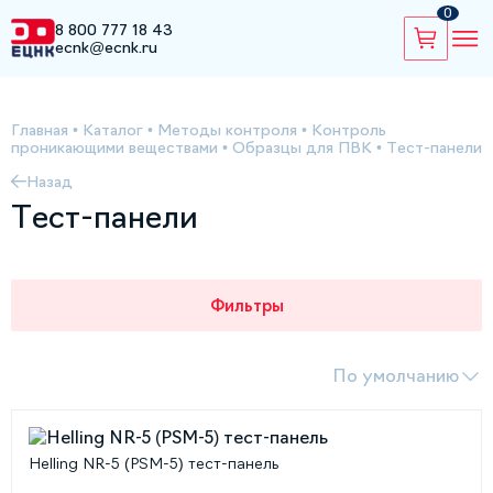
0
8 800 777 18 43
ecnk@ecnk.ru
Главная
•
Каталог
•
Методы контроля
•
Контроль
проникающими веществами
•
Образцы для ПВК
•
Тест-панели
Назад
Тест-панели
Фильтры
По умолчанию
Helling NR-5 (PSM-5) тест-панель