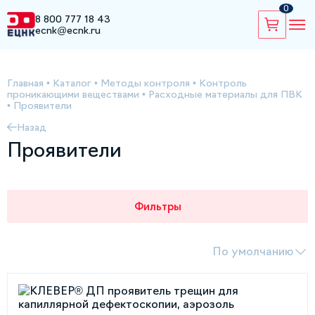
0
8 800 777 18 43
ecnk@ecnk.ru
Главная
•
Каталог
•
Методы контроля
•
Контроль
проникающими веществами
•
Расходные материалы для ПВК
•
Проявители
Назад
Проявители
Фильтры
По умолчанию