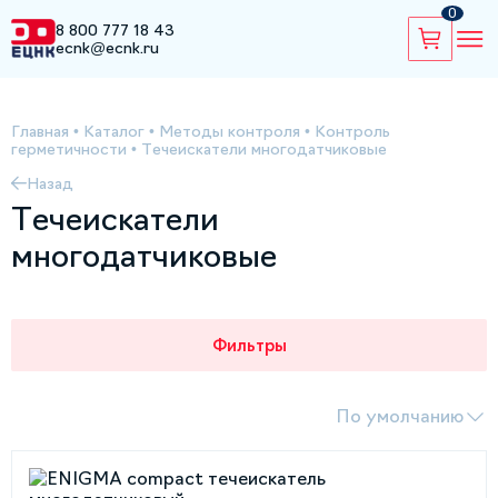
0
8 800 777 18 43
ecnk@ecnk.ru
Главная
•
Каталог
•
Методы контроля
•
Контроль
герметичности
•
Течеискатели многодатчиковые
Назад
Течеискатели
многодатчиковые
Фильтры
По умолчанию