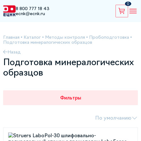
0
8 800 777 18 43
ecnk@ecnk.ru
Главная
•
Каталог
•
Методы контроля
•
Пробоподготовка
•
Подготовка минералогических образцов
Назад
Подготовка минералогических
образцов
Фильтры
По умолчанию