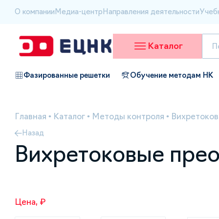
О компании
Медиа-центр
Направления деятельности
Учеб
Каталог
Фазированные решетки
Обучение методам НК
Главная
•
Каталог
•
Методы контроля
•
Вихретоков
Назад
Вихретоковые прео
Цена, ₽