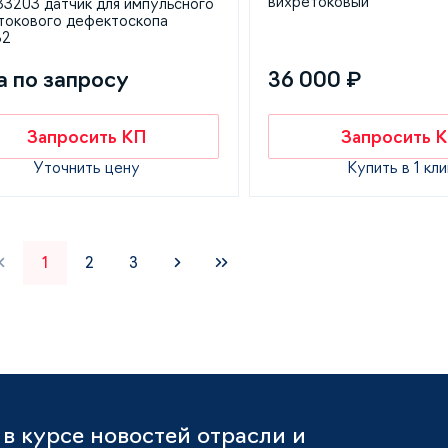
вихретоковый
3203 датчик для импульсного
токового дефектоскопа
32
а по запросу
36 000 ₽
Запросить КП
Запросить 
Уточнить цену
Купить в 1 кли
1
2
3
в курсе новостей отрасли и