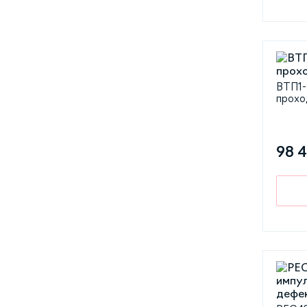
ВТП1-
прохо
98 