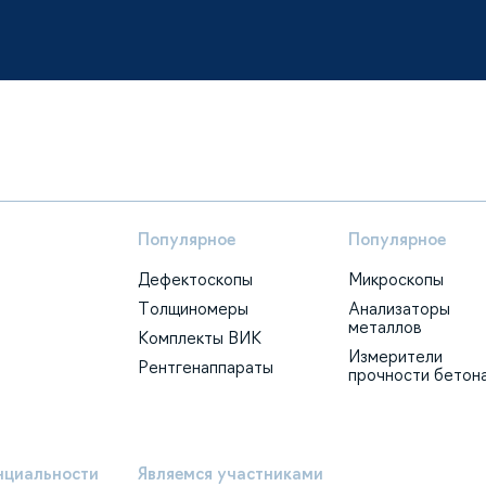
Популярное
Популярное
Дефектоскопы
Микроскопы
Толщиномеры
Анализаторы
металлов
Комплекты ВИК
Измерители
Рентгенаппараты
прочности бетон
нциальности
Являемся участниками