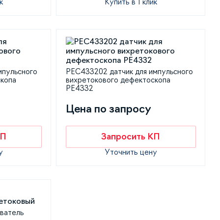
к
Купить в 1 клик
мпульсного
PEC433202 датчик для импульсного
скопа
вихретокового дефектоскопа
PE4332
Цена по запросу
КП
Запросить КП
у
Уточнить цену
ватель