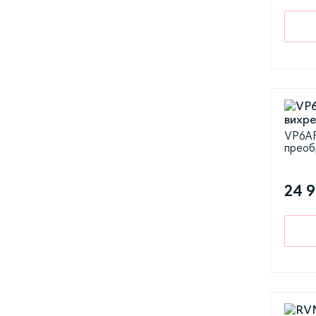
VP6AF
преоб
24 