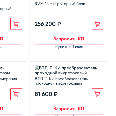
RVM-15 mini роторный блок
торный
256 200 ₽
КП
Запросить КП
к
Купить в 1 клик
змерения
ВТП-П-КИ преобразователь
проходной вихретоковый
81 600 ₽
КП
Запросить КП