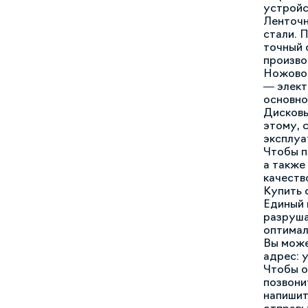
устройс
Ленточн
стали. 
точный 
произво
Ножовоч
— элект
основно
Дисковы
этому, 
эксплуа
Чтобы п
а также
качеств
Купить 
Единый 
разруша
оптимал
Вы може
адрес: 
Чтобы о
позвонит
напишит