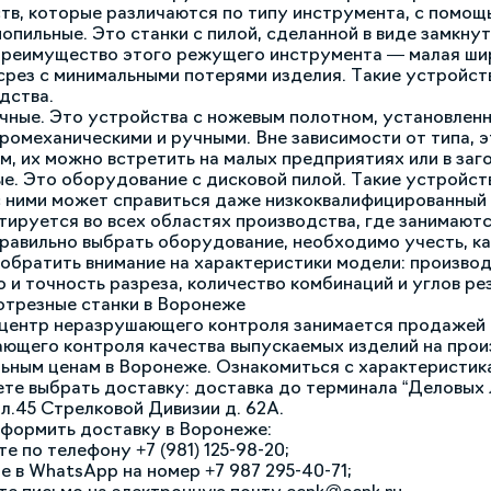
тв, которые различаются по типу инструмента, с помощ
опильные. Это станки с пилой, сделанной в виде замкн
Преимущество этого режущего инструмента — малая ши
срез с минимальными потерями изделия. Такие устройст
дства.
ные. Это устройства с ножевым полотном, установленны
ромеханическими и ручными. Вне зависимости от типа, э
м, их можно встретить на малых предприятиях или в заг
е. Это оборудование с дисковой пилой. Такие устройст
с ними может справиться даже низкоквалифицированный 
тируется во всех областях производства, где занимаютс
равильно выбрать оборудование, необходимо учесть, ка
 обратить внимание на характеристики модели: произво
о и точность разреза, количество комбинаций и углов рез
отрезные станки в Воронеже
центр неразрушающего контроля занимается продажей 
ющего контроля качества выпускаемых изделий на произв
ьным ценам в Воронеже. Ознакомиться с характеристик
те выбрать доставку: доставка до терминала “Деловых л
ул.45 Стрелковой Дивизии д. 62А.
формить доставку в Воронеже:
е по телефону +7 (981) 125-98-20;
е в WhatsApp на номер +7 987 295-40-71;