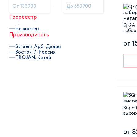
Госреестр
Q-2A 
Не внесен
лабор
Производитель
от 1
Struers ApS, Дания
Восток-7, Россия
TROJAN, Китай
SQ-60
высок
от 3