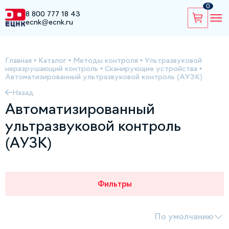
0
8 800 777 18 43
ecnk@ecnk.ru
Главная
•
Каталог
•
Методы контроля
•
Ультразвуковой
неразрушающий контроль
•
Сканирующие устройства
•
Автоматизированный ультразвуковой контроль (АУЗК)
Назад
Автоматизированный
ультразвуковой контроль
(АУЗК)
Фильтры
По умолчанию