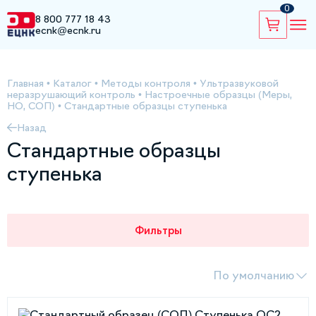
0
8 800 777 18 43
ecnk@ecnk.ru
Главная
•
Каталог
•
Методы контроля
•
Ультразвуковой
неразрушающий контроль
•
Настроечные образцы (Меры,
НО, СОП)
•
Стандартные образцы ступенька
Назад
Стандартные образцы
ступенька
Фильтры
По умолчанию