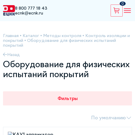
0
8 800 777 18 43
ecnk@ecnk.ru
Главная
•
Каталог
•
Методы контроля
•
Контроль изоляции и
покрытий
•
Оборудование для физических испытаний
покрытий
Назад
Оборудование для физических
испытаний покрытий
Фильтры
По умолчанию