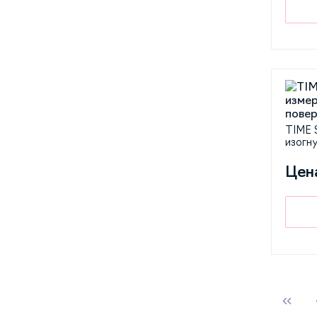
TIME 
изогн
Цен