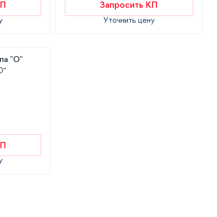
КП
Запросить КП
у
Уточнить цену
О"
КП
у