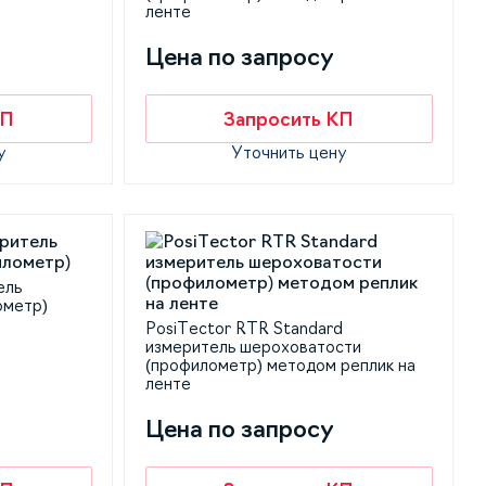
ленте
Цена по запросу
КП
Запросить КП
у
Уточнить цену
ель
ометр)
PosiTector RTR Standard
измеритель шероховатости
(профилометр) методом реплик на
ленте
Цена по запросу