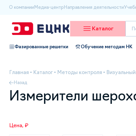
О компании
Медиа-центр
Направления деятельности
Учеб
Каталог
Фазированные решетки
Обучение методам НК
Главная
•
Каталог
•
Методы контроля
•
Визуальный
Назад
Измерители шерох
Цена, ₽