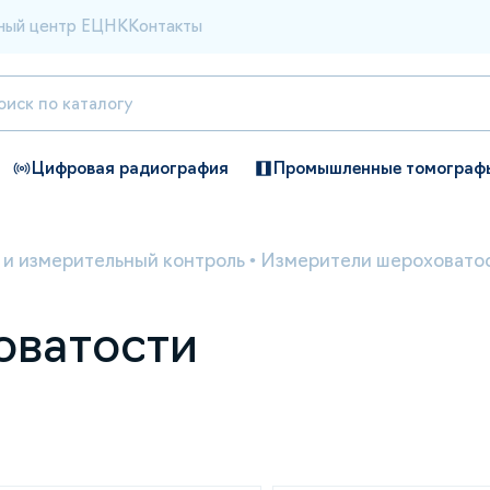
ный центр ЕЦНК
Контакты
Цифровая радиография
Промышленные томограф
 и измерительный контроль
•
Измерители шероховато
оватости