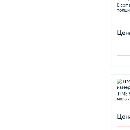
Elcom
толщи
Цен
TIME 
малых
Цен