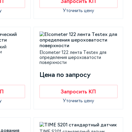
КП
Запросить КП
у
Уточнить цену
кий
и
Elcometer 122 лента Testex для
определения шероховатости
поверхности
Цена по запросу
КП
Запросить КП
у
Уточнить цену
TIME S201 стандартный датчик