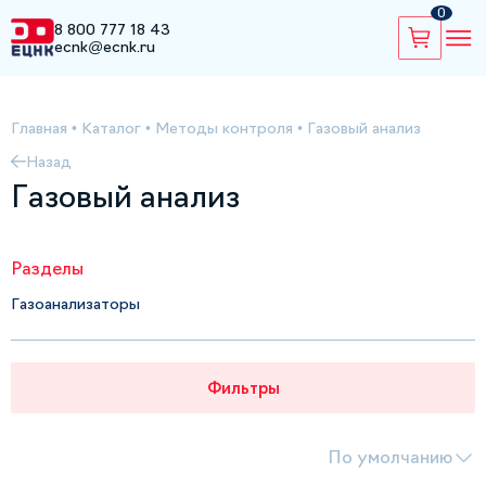
0
8 800 777 18 43
ecnk@ecnk.ru
Главная
•
Каталог
•
Методы контроля
•
Газовый анализ
Назад
Газовый анализ
Разделы
Газоанализаторы
Фильтры
По умолчанию