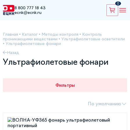
0
8 800 777 18 43
ecnk@ecnk.ru
Главная
•
Каталог
•
Методы контроля
•
Контроль
проникающими веществами
•
Ультрафиолетовые осветители
•
Ультрафиолетовые фонари
Назад
Ультрафиолетовые фонари
Фильтры
По умолчанию